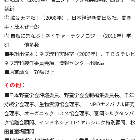
紫新
② 脳は天才だ！（2008年）、日本経済新聞出版社、聞き
手・茂木健一郎
③ 自然にまなぶ！ネイチャーテクノロジー（2011年）学
研 他多数
■番組出演本：ネプ理科実験室（2007年）、ＴＢＳテレビ
ネプ理科製作委員会編、情報センター出版局
■原著論文 70編以上
その他：
■日本野蚕学会評議委員、野蚕学会会報編集委員長、千年
持続学会理事、生物資源協会理事、 NPOナノバブル研究
会理事、オーガニックコスメ協会理事、富岡シルクタンパ
ク協議会顧問、インドネシア ロイヤルシルク特別顧問、松
田養蚕場顧問