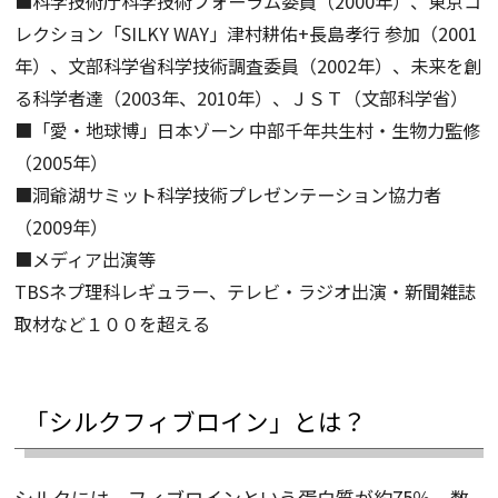
■科学技術庁科学技術フォーラム委員（2000年）、東京コ
レクション「SILKY WAY」津村耕佑+長島孝行 参加（2001
年）、文部科学省科学技術調査委員（2002年）、未来を創
る科学者達（2003年、2010年）、ＪＳＴ（文部科学省）
■「愛・地球博」日本ゾーン 中部千年共生村・生物力監修
（2005年）
■洞爺湖サミット科学技術プレゼンテーション協力者
（2009年）
■メディア出演等
TBSネプ理科レギュラー、テレビ・ラジオ出演・新聞雑誌
取材など１００を超える
「シルクフィブロイン」とは？
シルクには、フィブロインという蛋白質が約75％、数