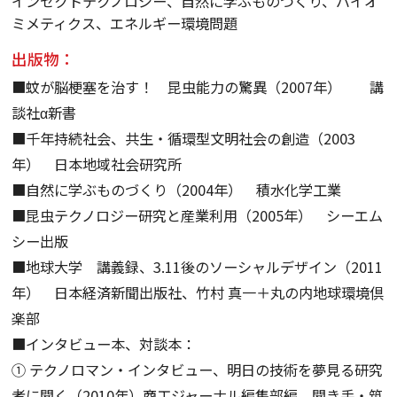
インセクトテクノロジー、自然に学ぶものづくり、バイオ
ミメティクス、エネルギー環境問題
出版物：
■蚊が脳梗塞を治す！ 昆虫能力の驚異（2007年） 講
談社α新書
■千年持続社会、共生・循環型文明社会の創造（2003
年） 日本地域社会研究所
■自然に学ぶものづくり（2004年） 積水化学工業
■昆虫テクノロジー研究と産業利用（2005年） シーエム
シー出版
■地球大学 講義録、3.11後のソーシャルデザイン（2011
年） 日本経済新聞出版社、竹村 真一＋丸の内地球環境倶
楽部
■インタビュー本、対談本：
① テクノロマン・インタビュー、明日の技術を夢見る研究
者に聞く（2010年）商工ジャーナル
編集部編、聞き手・筑